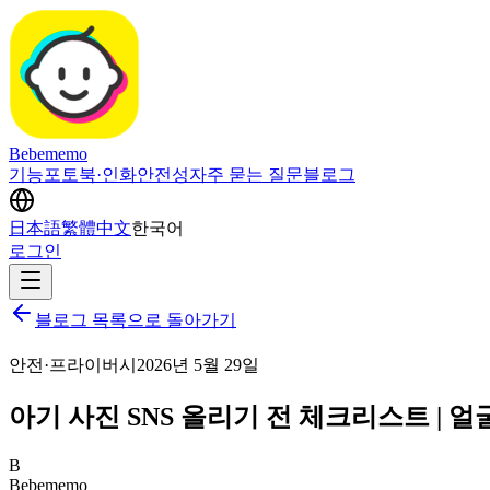
Bebememo
기능
포토북·인화
안전성
자주 묻는 질문
블로그
日本語
繁體中文
한국어
로그인
블로그 목록으로 돌아가기
안전·프라이버시
2026년 5월 29일
아기 사진 SNS 올리기 전 체크리스트 | 
B
Bebememo