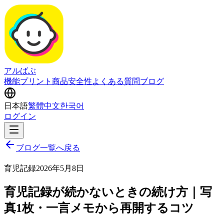
アルばぶ
機能
プリント商品
安全性
よくある質問
ブログ
日本語
繁體中文
한국어
ログイン
ブログ一覧へ戻る
育児記録
2026年5月8日
育児記録が続かないときの続け方｜写
真1枚・一言メモから再開するコツ