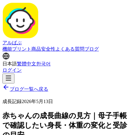
アルばぶ
機能
プリント商品
安全性
よくある質問
ブログ
日本語
繁體中文
한국어
ログイン
ブログ一覧へ戻る
成長記録
2026年5月13日
赤ちゃんの成長曲線の見方｜母子手帳
で確認したい身長・体重の変化と受診
の目安