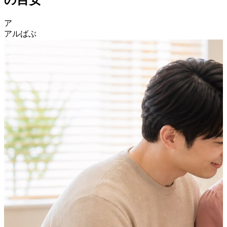
ア
アルばぶ