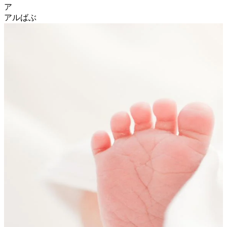
ア
アルばぶ