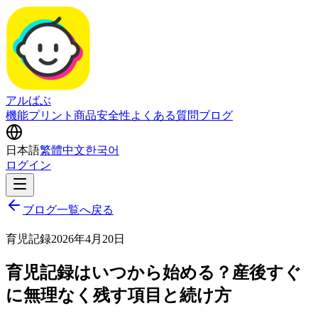
アルばぶ
機能
プリント商品
安全性
よくある質問
ブログ
日本語
繁體中文
한국어
ログイン
ブログ一覧へ戻る
育児記録
2026年4月20日
育児記録はいつから始める？産後すぐ
に無理なく残す項目と続け方